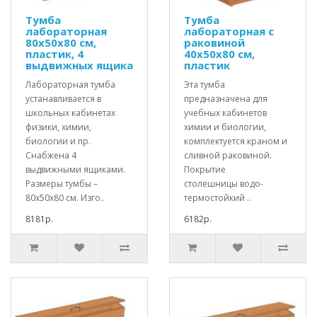
Тумба
Тумба
лабораторная
лабораторная с
80х50х80 см,
раковиной
пластик, 4
40х50х80 см,
выдвижных ящика
пластик
Лабораторная тумба
Эта тумба
устанавливается в
предназначена для
школьных кабинетах
учебных кабинетов
физики, химии,
химии и биологии,
биологии и пр.
комплектуется краном и
Снабжена 4
сливной раковиной.
выдвижными ящиками.
Покрытие
Размеры тумбы –
столешницы водо-
80х50х80 см. Изго..
термостойкий ..
8181р.
6182р.