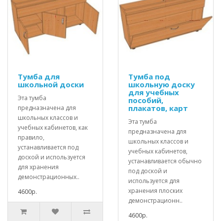
Тумба для
Тумба под
школьной доски
школьную доску
для учебных
Эта тумба
пособий,
плакатов, карт
предназначена для
школьных классов и
Эта тумба
учебных кабинетов, как
предназначена для
правило,
школьных классов и
устанавливается под
учебных кабинетов,
доской и используется
устанавливается обычно
для хранения
под доской и
демонстрационных..
используется для
хранения плоских
4600р.
демонстрационн..
4600р.