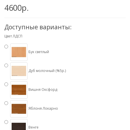
4600р.
Доступные варианты:
Цвет ЛДСП
Бук светлый
Дуб молочный (%5р.)
Вишня Оксфорд
Яблоня Локарно
Венге