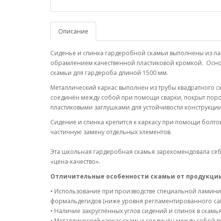
Описание
Сиденье и спинка гардеробной скамьи выполнены из ла
обрамлением качественной пластиковой кромкой. Осно
скамьи для гардероба длиной 1500 мм.
Металлический каркас выполнен из трубы квадратного се
соединён между собой при помощи сварки, покрыт пор
пластиковыми заглушками для устойчивости конструкци
Сидение и спинка крепится к каркасу при помощи болтов
частичную замену отдельных элементов.
Эта школьная гардеробная скамья зарекомендовала себ
«цена-качество».
Отличительные особенности скамьи от продукции
• Использование при производстве специальной ламин
формальдегидов (ниже уровня регламентированного са
• Наличие закруглённых углов сидений и спинок в скамь
• Металлический каркас скамьи соединён между собой