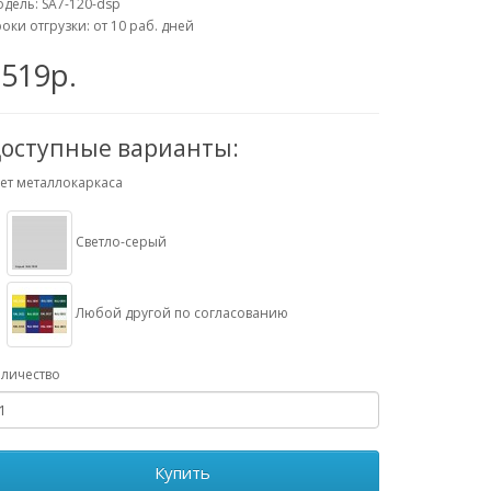
дель: SA7-120-dsp
оки отгрузки: от 10 раб. дней
519р.
оступные варианты:
ет металлокаркаса
Светло-серый
Любой другой по согласованию
личество
Купить