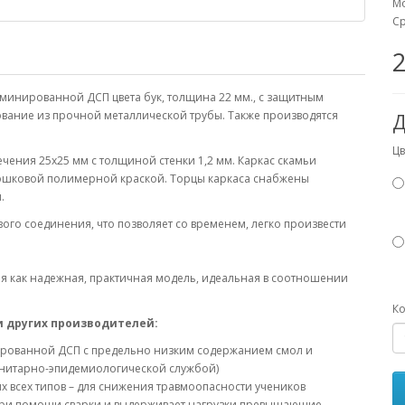
Мо
Ср
2
минированной ДСП цвета бук, толщина 22 мм., с защитным
вание из прочной металлической трубы. Также производятся
Д
Цв
чения 25х25 мм с толщиной стенки 1,2 мм. Каркас скамьи
ошковой полимерной краской. Торцы каркаса снабжены
и.
ого соединения, что позволяет со временем, легко произвести
я как надежная, практичная модель, идеальная в соотношении
Ко
 других производителей:
ированной ДСП с предельно низким содержанием смол и
нитарно-эпидемиологической службой)
ях всех типов – для снижения травмоопасности учеников
 при помощи сварки и выдерживает нагрузки превышающие