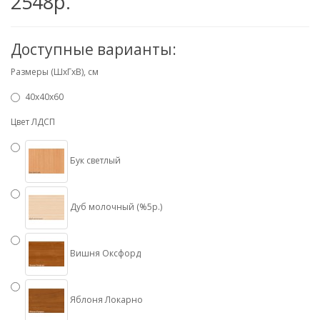
2548р.
Доступные варианты:
Размеры (ШхГхВ), см
40х40х60
Цвет ЛДСП
Бук светлый
Дуб молочный (%5р.)
Вишня Оксфорд
Яблоня Локарно