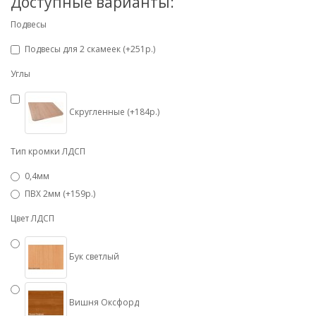
Доступные варианты:
Подвесы
Подвесы для 2 скамеек (+251р.)
Углы
Скругленные (+184р.)
Тип кромки ЛДСП
0,4мм
ПВХ 2мм (+159р.)
Цвет ЛДСП
Бук светлый
Вишня Оксфорд