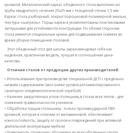
кромкой. Металлический каркас обеденного стола выполнен из
трубы квадратного сечения 25х25 мм с толщиной стенки 1,5 мм.
Каркас стола разборный, покрыт порошковой полимерной эмалью,
текстура-«шагрень». Торцы каркаса укомплектованы пластиковыми
заглушками для устойчивости конструкции. По обоим сторонам
стола имеются специальные крюки для подвешивания скамеек во
время уборки помещения столовой.
Этот обеденный стол для школы зарекомендовал себя как
надежная, практичная модель, лучшая в соотношении цена-
качество.
Отличия столов от продукции других производителей:
•
Использование при производстве специальной ДСП с предельно
низким содержанием смол (ниже уровня регламентированного
санитарно-эпидемиологической службой)
•
Наличие закруглённых углов столешниц в столах всех типов – для
снижения травмоопасности учеников
•
Обработка торцов столешниц - только противоударной ПВХ
кромкой, которая в отличии от меламиновой, обеспечивает
износостойкость, защиту от сколов и повреждений при активной
длительной эксплуатации мебели
•
Поверхность столешниц абсолютно во всех обеденных столах