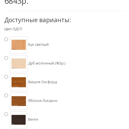
6843р.
Доступные варианты:
Цвет ЛДСП
Бук светлый
Дуб молочный (%5р.)
Вишня Оксфорд
Яблоня Локарно
Венге