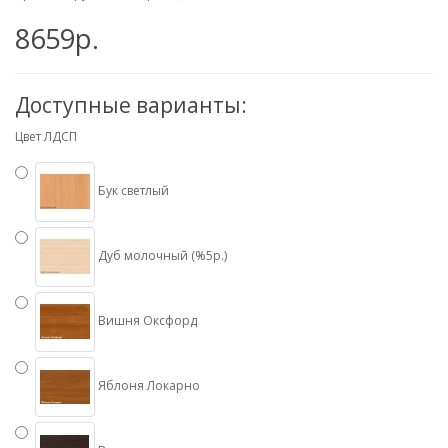
8659р.
Доступные варианты:
Цвет ЛДСП
Бук светлый
Дуб молочный (%5р.)
Вишня Оксфорд
Яблоня Локарно