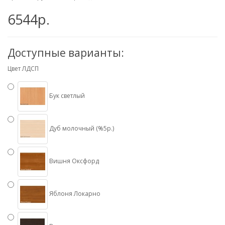
6544р.
Доступные варианты:
Цвет ЛДСП
Бук светлый
Дуб молочный (%5р.)
Вишня Оксфорд
Яблоня Локарно