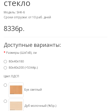
стекло
Модель: SHK-6
Сроки отгрузки: от 10 раб. дней
8336р.
Доступные варианты:
Размеры (ШхГхВ), см
80х40х180
80х40х200 (=5344р.)
Цвет ЛДСП
Бук светлый
Дуб молочный (%5р.)