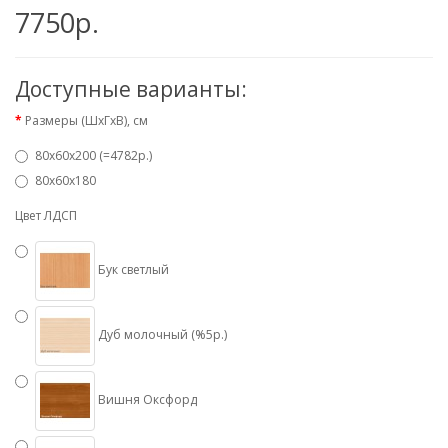
7750р.
Доступные варианты:
Размеры (ШхГхВ), см
80х60х200 (=4782р.)
80х60х180
Цвет ЛДСП
Бук светлый
Дуб молочный (%5р.)
Вишня Оксфорд