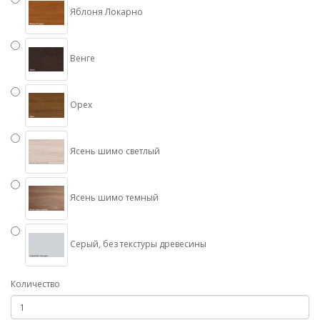
Яблоня Локарно
Венге
Орех
Ясень шимо светлый
Ясень шимо темный
Серый, без текстуры древесины
Количество